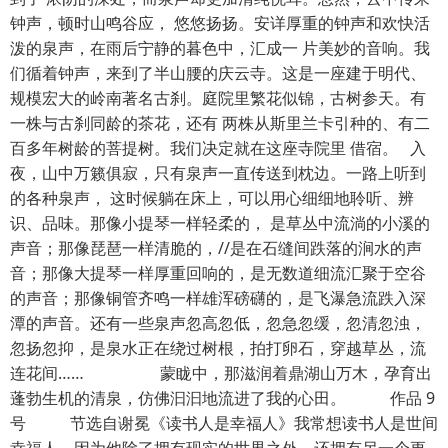
钟声，顿时山鸣谷应， 悠悠扬扬。安详厚重的钟声和欢快活
泼的泉声，在雨后宁静的暮色中，汇成一 片美妙的音响。我
们循着钟声，来到了半山腰的庆云寺。这是一座建于明代、
规模宏大的岭南著名古刹。庭院里繁花似锦，古树参天。有
一株与古刹同龄的茶花，还有 两株从斯里兰卡引种的、有二
百多年树龄的菩提树。我们决定就在这座寺院里 借宿。 入
夜，山中万籁俱寂，只有泉声一直传送到枕边。一路上听到
的各种泉声， 这时候躺在床上，可以用心细细地聆听、辨
识、品味。那像小提琴一样轻柔的， 是草丛中流淌的小溪的
声音；那像琵琶一样清脆的，//是在石缝间跌落的涧水的声
音；那像大提琴一样厚重回响的，是无数道细流汇聚于空谷
的声音；那像铜管齐鸣一样雄浑磅礴的，是飞瀑急流跌入深
潭的声音。还有一些泉声忽高忽低，忽急忽缓，忽清忽浊，
忽扬忽抑，是泉水正在绕过树根，拍打卵石，穿越草丛，流
连花间…… 蒙眬中，那滋润着鼎湖山万木，孕育出
蓬勃生机的清泉，仿佛汩汩地流进了我的心田。 作品 9
号 节选自谢冕《读书人是幸福人》我常想读书人是世间