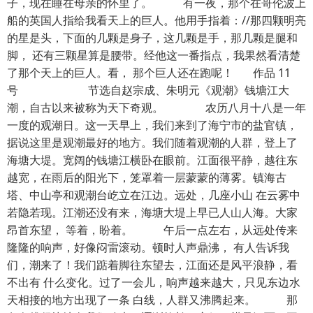
子，现在睡在母亲的怀里了。 有一夜，那个在哥伦波上
船的英国人指给我看天上的巨人。他用手指着：//那四颗明亮
的星是头，下面的几颗是身子，这几颗是手，那几颗是腿和
脚， 还有三颗星算是腰带。经他这一番指点，我果然看清楚
了那个天上的巨人。看， 那个巨人还在跑呢！ 作品 11
号 节选自赵宗成、朱明元《观潮》钱塘江大
潮，自古以来被称为天下奇观。 农历八月十八是一年
一度的观潮日。这一天早上，我们来到了海宁市的盐官镇，
据说这里是观潮最好的地方。我们随着观潮的人群，登上了
海塘大堤。宽阔的钱塘江横卧在眼前。江面很平静，越往东
越宽，在雨后的阳光下，笼罩着一层蒙蒙的薄雾。镇海古
塔、中山亭和观潮台屹立在江边。远处，几座小山 在云雾中
若隐若现。江潮还没有来，海塘大堤上早已人山人海。大家
昂首东望， 等着，盼着。 午后一点左右，从远处传来
隆隆的响声，好像闷雷滚动。顿时人声鼎沸， 有人告诉我
们，潮来了！我们踮着脚往东望去，江面还是风平浪静，看
不出有 什么变化。过了一会儿，响声越来越大，只见东边水
天相接的地方出现了一条 白线，人群又沸腾起来。 那