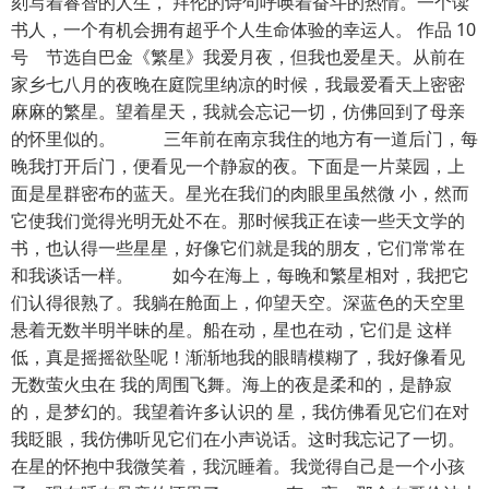
刻写着睿智的人生， 拜伦的诗句呼唤着奋斗的热情。一个读
书人，一个有机会拥有超乎个人生命体验的幸运人。 作品 10
号 节选自巴金《繁星》我爱月夜，但我也爱星天。从前在
家乡七八月的夜晚在庭院里纳凉的时候，我最爱看天上密密
麻麻的繁星。望着星天，我就会忘记一切，仿佛回到了母亲
的怀里似的。 三年前在南京我住的地方有一道后门，每
晚我打开后门，便看见一个静寂的夜。下面是一片菜园，上
面是星群密布的蓝天。星光在我们的肉眼里虽然微 小，然而
它使我们觉得光明无处不在。那时候我正在读一些天文学的
书，也认得一些星星，好像它们就是我的朋友，它们常常在
和我谈话一样。 如今在海上，每晚和繁星相对，我把它
们认得很熟了。我躺在舱面上，仰望天空。深蓝色的天空里
悬着无数半明半昧的星。船在动，星也在动，它们是 这样
低，真是摇摇欲坠呢！渐渐地我的眼睛模糊了，我好像看见
无数萤火虫在 我的周围飞舞。海上的夜是柔和的，是静寂
的，是梦幻的。我望着许多认识的 星，我仿佛看见它们在对
我眨眼，我仿佛听见它们在小声说话。这时我忘记了一切。
在星的怀抱中我微笑着，我沉睡着。我觉得自己是一个小孩