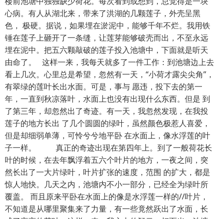
楼前池塘中独独缺少荷花。每次看到或想到，总觉得是一块
心病。有人从湖北来，带来了洪湖的几颗莲子，外壳呈黑
色， 极硬。据说，如果埋在淤泥中，能够千年不烂。我用铁
锤在莲子上砸开了一条缝，让莲芽能够破壳而出，不至永远
埋在泥中。把五六颗敲破的莲子投入池塘中，下面就是听天
由命了。 这样一来，我每天就多了一件工作：到池塘边上去
看上几次。心里总是希望，忽然有一天，“小荷才露尖尖角”，
有翠绿的莲叶长出水面。可是，事与 愿违，投下去的第一
年，一直到秋凉落叶，水面上也没有出现什么东西。但是 到
了第三年，却忽然出了奇迹。有一天，我忽然发现，在我投
莲子的地方长出 了几个圆圆的绿叶，虽然颜色极惹人喜爱，
但是却细弱单薄，可怜兮兮地平卧 在水面上，像水浮莲的叶
子一样。 真正的奇迹出现在第四年上。到了一般荷花长
叶的时候，在去年飘浮着五六个叶片的地方，一夜之间，突
然长出了一大片绿叶，叶片扩张的速度，范围 的扩大，都是
惊人地快。几天之内，池塘内不小一部分，已经全为绿叶所
覆盖。 而且原来平卧在水面上的像是水浮莲一样的//叶片，
不知道是从哪里聚集来了力量，有一些竟然跃出了水面，长