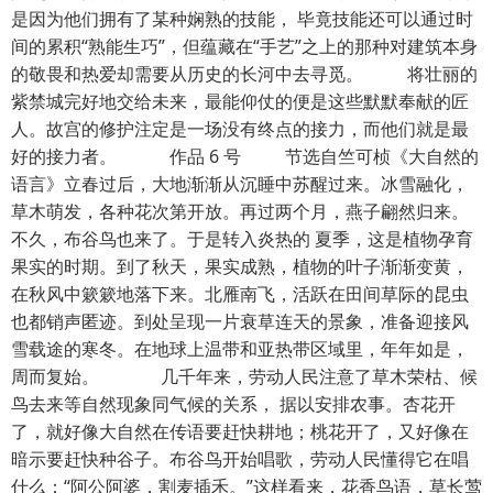
是因为他们拥有了某种娴熟的技能， 毕竟技能还可以通过时
间的累积“熟能生巧”，但蕴藏在“手艺”之上的那种对建筑本身
的敬畏和热爱却需要从历史的长河中去寻觅。 将壮丽的
紫禁城完好地交给未来，最能仰仗的便是这些默默奉献的匠
人。故宫的修护注定是一场没有终点的接力，而他们就是最
好的接力者。 作品 6 号 节选自竺可桢《大自然的
语言》立春过后，大地渐渐从沉睡中苏醒过来。冰雪融化，
草木萌发，各种花次第开放。再过两个月，燕子翩然归来。
不久，布谷鸟也来了。于是转入炎热的 夏季，这是植物孕育
果实的时期。到了秋天，果实成熟，植物的叶子渐渐变黄，
在秋风中簌簌地落下来。北雁南飞，活跃在田间草际的昆虫
也都销声匿迹。到处呈现一片衰草连天的景象，准备迎接风
雪载途的寒冬。在地球上温带和亚热带区域里，年年如是，
周而复始。 几千年来，劳动人民注意了草木荣枯、候
鸟去来等自然现象同气候的关系， 据以安排农事。杏花开
了，就好像大自然在传语要赶快耕地；桃花开了，又好像在
暗示要赶快种谷子。布谷鸟开始唱歌，劳动人民懂得它在唱
什么：“阿公阿婆，割麦插禾。”这样看来，花香鸟语，草长莺