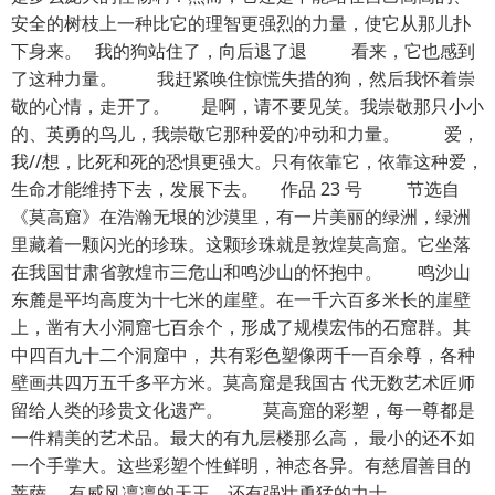
安全的树枝上一种比它的理智更强烈的力量，使它从那儿扑
下身来。 我的狗站住了，向后退了退 看来，它也感到
了这种力量。 我赶紧唤住惊慌失措的狗，然后我怀着崇
敬的心情，走开了。 是啊，请不要见笑。我崇敬那只小小
的、英勇的鸟儿，我崇敬它那种爱的冲动和力量。 爱，
我//想，比死和死的恐惧更强大。只有依靠它，依靠这种爱，
生命才能维持下去，发展下去。 作品 23 号 节选自
《莫高窟》在浩瀚无垠的沙漠里，有一片美丽的绿洲，绿洲
里藏着一颗闪光的珍珠。这颗珍珠就是敦煌莫高窟。它坐落
在我国甘肃省敦煌市三危山和鸣沙山的怀抱中。 鸣沙山
东麓是平均高度为十七米的崖壁。在一千六百多米长的崖壁
上，凿有大小洞窟七百余个，形成了规模宏伟的石窟群。其
中四百九十二个洞窟中， 共有彩色塑像两千一百余尊，各种
壁画共四万五千多平方米。莫高窟是我国古 代无数艺术匠师
留给人类的珍贵文化遗产。 莫高窟的彩塑，每一尊都是
一件精美的艺术品。最大的有九层楼那么高， 最小的还不如
一个手掌大。这些彩塑个性鲜明，神态各异。有慈眉善目的
菩萨， 有威风凛凛的天王，还有强壮勇猛的力士……