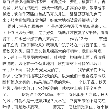
条白线很快地向我们移来，逐渐拉长，变粗，横贯江面。再
近些，只见白浪翻滚，形成一堵两丈多高的水墙。浪潮越来
越近，犹如千万匹白色战马齐头并进，浩浩荡荡地飞奔而
来；那声音如同山崩地裂，好像大地都被震得颤动 起来。
霎时，潮头奔腾西去，可是余波还在漫天卷地般涌来，江
面上依旧风号浪吼。过了好久，钱塘江才恢复了//平静。看看
堤下，江水已经涨了两丈来高了。 作品 12 号 节选
自丁立梅《孩子和秋风》我和几个孩子站在一片园子里，感
受秋天的风。园子里长着几棵高大的梧桐树，我们的脚底
下，铺了一层厚厚的梧桐叶。叶枯黄，脚踩在上面，嘎吱嘎
吱脆响。风还在一个劲儿地刮，吹打着树上可怜的几片叶
子，那上面，就快成 光秃秃的了。 我给孩子们上写
作课，让孩子们描摹这秋天的风。以为他们一定会说寒冷残
酷和荒凉之类的，结果却出乎我的意料。 一个孩子说，秋天
的风，像把大剪刀，它剪呀剪的，就把树上的叶子全剪光
了。 我赞许了这个比喻。有二月春风似剪刀之说，秋天
的风，何尝不是一把剪刀呢？只不过，它剪出来的不是花红
叶绿，而是败柳残荷。 剪完了，它让阳光来住，这个孩