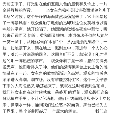
光前面来了。灯光射在他们五颜六色的服装和头饰上，一片
金碧辉煌的彩霞。 当女主角穆桂英以轻盈而矫健的步子
出场的时候，这个平静的海面陡然动荡起来了，它上面卷起
了一阵暴风雨：观众像触了电似的迅即对这位女英雄报以雷
鸣般的掌声。她开始唱了。她圆润的歌喉在夜空中颤动，听
起来辽远而又 切近，柔和而又铿锵。戏词像珠子似的从她的
一笑一颦中，从她优雅的“水袖” 中，从她婀娜的身段中，一
粒一粒地滚下来，滴在地上，溅到空中，落进每一个人的心
里，引起一片深远的回音。这回音听不见，却淹没了刚才涌
起的那一阵热烈的掌声。 观众像着了魔一样，忽然变得鸦
雀无声。他们看得入了神。他们的感情和舞台上女主角的感
情融在了一起。女主角的歌舞渐渐进入高潮。观众的情感也
渐渐进入高潮。潮在涨。没有谁能控制住它。这个一度平静
下来的人海忽然又 动荡起来了。戏就在这时候要到达顶点。
我们的女主角在这时候就像一朵盛开 的鲜花，观众想把这朵
鲜花捧在手里，不让//它消逝。他们不约而同地从座位上立起
来，像潮水一样，涌到我们这位艺术家面前。舞台已经失去
了界限，整 个的剧场成了一个庞大的舞台。 我们这