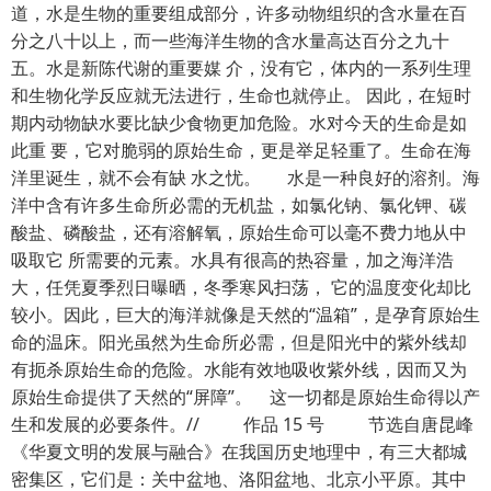
道，水是生物的重要组成部分，许多动物组织的含水量在百
分之八十以上，而一些海洋生物的含水量高达百分之九十
五。水是新陈代谢的重要媒 介，没有它，体内的一系列生理
和生物化学反应就无法进行，生命也就停止。 因此，在短时
期内动物缺水要比缺少食物更加危险。水对今天的生命是如
此重 要，它对脆弱的原始生命，更是举足轻重了。生命在海
洋里诞生，就不会有缺 水之忧。 水是一种良好的溶剂。海
洋中含有许多生命所必需的无机盐，如氯化钠、氯化钾、碳
酸盐、磷酸盐，还有溶解氧，原始生命可以毫不费力地从中
吸取它 所需要的元素。水具有很高的热容量，加之海洋浩
大，任凭夏季烈日曝晒，冬季寒风扫荡， 它的温度变化却比
较小。因此，巨大的海洋就像是天然的“温箱”，是孕育原始生
命的温床。阳光虽然为生命所必需，但是阳光中的紫外线却
有扼杀原始生命的危险。水能有效地吸收紫外线，因而又为
原始生命提供了天然的“屏障”。 这一切都是原始生命得以产
生和发展的必要条件。// 作品 15 号 节选自唐昆峰
《华夏文明的发展与融合》在我国历史地理中，有三大都城
密集区，它们是：关中盆地、洛阳盆地、北京小平原。其中