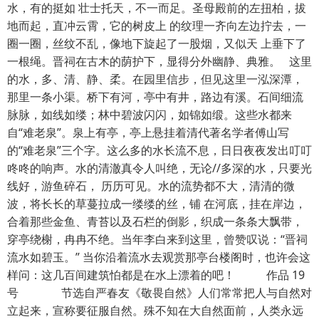
水，有的挺如 壮士托天，不一而足。圣母殿前的左扭柏，拔
地而起，直冲云霄，它的树皮上 的纹理一齐向左边拧去，一
圈一圈，丝纹不乱，像地下旋起了一股烟，又似天 上垂下了
一根绳。晋祠在古木的荫护下，显得分外幽静、典雅。 这里
的水，多、清、静、柔。在园里信步，但见这里一泓深潭，
那里一条小渠。桥下有河，亭中有井，路边有溪。石间细流
脉脉，如线如缕；林中碧波闪闪，如锦如缎。这些水都来
自“难老泉”。泉上有亭，亭上悬挂着清代著名学者傅山写
的“难老泉”三个字。这么多的水长流不息，日日夜夜发出叮叮
咚咚的响声。水的清澈真令人叫绝，无论//多深的水，只要光
线好，游鱼碎石， 历历可见。水的流势都不大，清清的微
波，将长长的草蔓拉成一缕缕的丝，铺 在河底，挂在岸边，
合着那些金鱼、青苔以及石栏的倒影，织成一条条大飘带，
穿亭绕榭，冉冉不绝。当年李白来到这里，曾赞叹说：“晋祠
流水如碧玉。” 当你沿着流水去观赏那亭台楼阁时，也许会这
样问：这几百间建筑怕都是在水上漂着的吧！ 作品 19
号 节选自严春友《敬畏自然》人们常常把人与自然对
立起来，宣称要征服自然。殊不知在大自然面前，人类永远