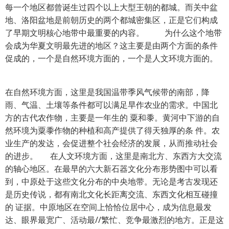
每一个地区都曾诞生过四个以上大型王朝的都城。而关中盆
地、洛阳盆地是前朝历史的两个都城密集区，正是它们构成
了早期文明核心地带中最重要的内容。 为什么这个地带
会成为华夏文明最先进的地区？这主要是由两个方面的条件
促成的，一个是自然环境方面的，一个是人文环境方面的。
在自然环境方面，这里是我国温带季风气候带的南部，降
雨、气温、土壤等条件都可以满足旱作农业的需求。中国北
方的古代农作物，主要是一年生的 粟和黍。黄河中下游的自
然环境为粟黍作物的种植和高产提供了得天独厚的条 件。农
业生产的发达，会促进整个社会经济的发展，从而推动社会
的进步。 在人文环境方面，这里是南北方、东西方大交流
的轴心地区。在最早的六大新石器文化分布形势图中可以看
到，中原处于这些文化分布的中央地带。无论是考古发现还
是历史传说，都有南北文化长距离交流、东西文化相互碰撞
的 证据。中原地区在空间上恰恰位居中心，成为信息最发
达、眼界最宽广、活动最//繁忙、竞争最激烈的地方。正是这