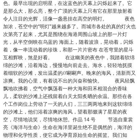
色。最早出现的启明星，在这蓝色的天幕上闪烁起来了。它
是那么大，那么亮，整个广漠的天幕上只有它在那里放射着
令人注目的光辉，活像一盏悬挂在高空的明灯。 夜色
加浓，苍空中的“明灯”越来越多了。而城市各处的真的灯火也
次第亮了起来，尤其是围绕在海港周围山坡上的那一片灯
光，从半空倒映在乌蓝的 海面上，随着波浪，晃动着，闪烁
着，像一串流动着的珍珠，和那一片片密布 在苍穹里的星斗
互相辉映，煞是好看。 在这幽美的夜色中，我踏着软绵
绵的沙滩，沿着海边，慢慢地向前走去。海水，轻轻地抚摸
着细软的沙滩，发出温柔的//唰唰声。晚来的海风，清新而又
凉爽。我的心里，有着说不出的兴奋和愉快。 夜风轻飘
飘地吹拂着，空气中飘荡着一种大海和田禾相混合的香味
儿，柔软的沙滩上还残留着白天太阳炙晒的余温。那些在各
个工作岗位上劳动了一天的人们，三三两两地来到这软绵绵
的沙滩上，他们浴着凉爽的海风，望着那缀满了星星的夜
空，尽情地说笑，尽情地休憩。作品 14 号 节选自童裳
亮《海洋与生命》生命在海洋里诞生绝不是偶然的，海洋的
物理和化学性质，使它成为孕育原始生命的摇篮。我们知