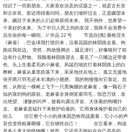
结识了一些新朋友。大家喜欢涉及的话题之一，就是古长安
和古奈良。那还用得着问吗，朋友们缅怀过去，正是瞩望未
来。瞩目于未来的人们必将获得未来。 我不例外，也希望一
个美好的未来。 为了中日人民之间的友谊，我将不会浪费今
后生命的每一瞬间。// 作品 22 号 节选自[俄] 屠格涅夫
《麻雀》，巴金译我打猎归来，沿着花园的林阴路走着。狗
跑在我前边。 突然，狗放慢脚步，蹑足潜行，好像嗅到了前
边有什么野物。 我顺着林阴路望去，看见了一只嘴边还带黄
色、头上生着柔毛的小麻雀。风猛烈地吹打着林阴路上的白
桦树，麻雀从巢里跌落下来，呆呆地伏在地上， 孤立无援地
张开两只羽毛还未丰满的小翅膀。 我的狗慢慢向它靠近。忽
然，从附近一棵树上飞下一只黑胸脯的老麻雀， 像一颗石子
似的落到狗的跟前。老麻雀全身倒竖着羽毛，惊恐万状，发
出绝望、 凄惨的叫声，接着向露出牙齿、大张着的狗嘴扑
去。 老麻雀是猛扑下来救护幼雀的。它用身体掩护着自己的
幼儿 但它整个小小的身体因恐怖而战栗着，它小小的声
音也变得粗暴嘶哑，它在牺牲自己！ 在它看来，狗该
是多么庞大的怪物啊！然而，它还是不能站在自己高高的、