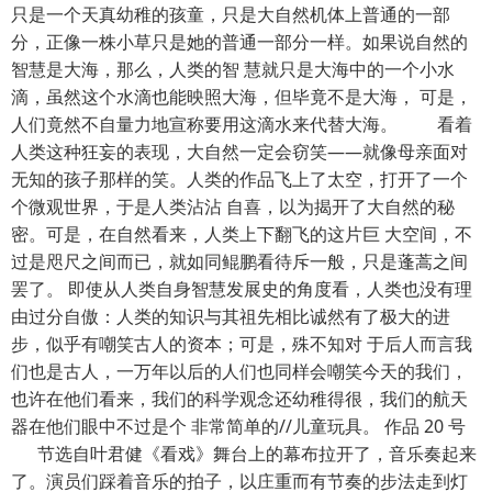
只是一个天真幼稚的孩童，只是大自然机体上普通的一部
分，正像一株小草只是她的普通一部分一样。如果说自然的
智慧是大海，那么，人类的智 慧就只是大海中的一个小水
滴，虽然这个水滴也能映照大海，但毕竟不是大海， 可是，
人们竟然不自量力地宣称要用这滴水来代替大海。 看着
人类这种狂妄的表现，大自然一定会窃笑——就像母亲面对
无知的孩子那样的笑。人类的作品飞上了太空，打开了一个
个微观世界，于是人类沾沾 自喜，以为揭开了大自然的秘
密。可是，在自然看来，人类上下翻飞的这片巨 大空间，不
过是咫尺之间而已，就如同鲲鹏看待斥一般，只是蓬蒿之间
罢了。 即使从人类自身智慧发展史的角度看，人类也没有理
由过分自傲：人类的知识与其祖先相比诚然有了极大的进
步，似乎有嘲笑古人的资本；可是，殊不知对 于后人而言我
们也是古人，一万年以后的人们也同样会嘲笑今天的我们，
也许在他们看来，我们的科学观念还幼稚得很，我们的航天
器在他们眼中不过是个 非常简单的//儿童玩具。 作品 20 号
节选自叶君健《看戏》舞台上的幕布拉开了，音乐奏起来
了。演员们踩着音乐的拍子，以庄重而有节奏的步法走到灯