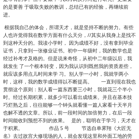
的是要善 于吸取失败的教训，总结已有的经验，再继续前
进。
根据我自己的体会，所谓天才，就是坚持不断的努力。有些
人也许觉得我在数学方面有什么天分，//其实从我身上是找不
到这种天分的。我读小学时， 因为成绩不好，没有拿到毕业
证书，只拿到一张修业证书。初中一年级时，我的数学也是
经过补考才及格的。但是说来奇怪，从初中二年级以后，我
就发生 了一个根本转变，因为我认识到既然我的资质差些，
就应该多用点儿时间来学 习。别人学一小时，我就学两小
时，这样，我的数学成绩得以不断提高。 一直到现在我也
贯彻这个原则：别人看一篇东西要三小时，我就花三个半小
时。经过长期积累，就多少可以看出成绩来。并且在基本技
巧烂熟之后，往往能够一个钟头就看懂一篇人家看十天半月
也解不透的文章。所以，前一段时间的加倍努力，在后一段
时间能收到预想不到的效果。 是的，聪明在于学习，天才在
于积累。 作品 5 号 节选自单霁翔《大匠无
名》去过故宫大修现场的人，就会发现这里和外面工地的劳