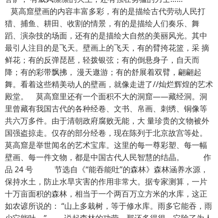
莫高窟壁画的内容丰富多彩，有的是描绘古代劳动人民打
猎、捕鱼、耕田、收割的情景，有的是描绘人们奏乐、舞
蹈、演杂技的场面，还有的是描绘大自然的美丽风光。其中
最引人注目的是飞天。壁画上的飞天，有的臂挎花篮，采 摘
鲜花；有的反弹琵琶，轻拨银弦；有的倒悬身子，自天而
降；有的彩带飘拂， 漫天遨游；有的舒展着双臂，翩翩起
舞。看着这些精美动人的壁画，就像走进了//灿烂辉煌的艺术
殿堂。 莫高窟里还有一个面积不大的洞窟——藏经洞。洞
里曾藏有我国古代的各种经卷、文书、帛画、刺绣、铜像等
共六万多件。由于清朝政府腐败无能，大 量珍贵的文物被外
国强盗掠走。仅存的部分经卷，现在陈列于北京故宫等处。
莫高窟是举世闻名的艺术宝库。这里的每一尊彩塑、每一幅
壁画、每一件文物，都是中国古代人民智慧的结晶。 作
品 24 号 节选自《“能吞能吐”的森林》森林涵养水源，
保持水土，防止水旱灾害的作用非常大。据专家测算，一片
十万亩面积的森林，相当于一个两百万立方米的水库，这正
如农谚所说的： “山上多栽树，等于修水库。雨多它能吞，雨