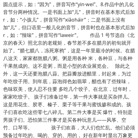
圆点提示，如：“因为”，拼音写作“yin·wei”。8.作品中的儿化
音节分两种情况。一是书面上加“儿”，拼音时在基本形式后加
r，如：“小孩儿”，拼音写作“xiǎoháir”；二是书面上没有
加“儿”，但口语里一般儿化的音节，拼音时也在基本形式后加
r，如：“辣味”，拼音写作“laweir”。 作品 1 号节选自《北
京的春天》照北京的老规矩，春节差不多在腊月的初旬就开
始了。“腊七腊八，冻死寒鸦”，这是一年里最冷的时候。在腊
八这天，家家都熬腊八粥。粥是用各种 米，各种豆，与各种
干果熬成的。这不是粥，而是小型的农业展览会。 除此之
外，这一天还要泡腊八蒜。把蒜瓣放进醋里，封起来，为过
年吃饺子用。到年底，蒜泡得色如翡翠，醋也有了些辣味，
色味双美，使人忍不住要 多吃几个饺子。在北京，过年时，
家家吃饺子。 孩子们准备过年，第一件大事就是买杂拌儿。
这是用花生、胶枣、榛子、栗子等干果与蜜饯掺和成的。孩
子们喜欢吃这些零七八碎儿。第二件大事是买 爆竹，特别是
男孩子们。恐怕第三件事才是买各种玩意儿——风筝、空
竹、口琴等。 孩子们欢喜，大人们也忙乱。他们必须
预备过年吃的、喝的、穿的、用的， 好在新年时显出万象更