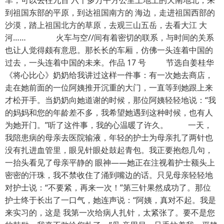
车，可以去往九百 六十多万平方公里土地上的天南地北，来
到祖国东部的平原，到达祖国南方的 海边，走进祖国西部的
沙漠，踏上祖国北方的草原，去观三山五岳，去看大江 大
河…… 火车与空//间有着密切的联系，与时间的关系
也让人觉得颇有意思。那长长的车厢，仿佛一头连着中国的
过去，一头连着中国的未来。作品 17 号 节选自姜桂华
《将心比心》奶奶给我讲过这样一件事：有一次她去商店，
走在她前面的一位阿姨推开沉重的大门，一直等到她跟上来
才松开手。当奶奶向她道谢的时候，那位阿姨轻轻地说：“我
的妈妈和您的年龄差不多，我希望她遇到这种时候，也有人
为她开门。”听了这件事，我的心温暖了许久。 一天，
我陪患病的母亲去医院输液，年轻的护士为母亲扎了两针也
没有扎进血管里，眼见针眼处鼓起青包。我正要抱怨几句，
一抬头看见了母亲平静的 眼神——她正在注视着护士额头上
密密的汗珠，我不禁收住了涌到嘴边的话。只见母亲轻轻地
对护士说：“不要紧，再来一次！”第三针果然成功了。那位
护士终于长出了一口气，她连声说：“阿姨，真对不起。我是
来实习的，这是 我第一次给病人扎针，太紧张了。要不是您