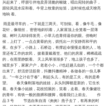
兴起来了，呼朋引伴地卖弄清脆的喉咙，唱出宛转的曲子，
跟轻风流水应和着。牛背上牧童的短笛，这时候也成天嘹亮
地响 着。
雨是最寻常的，一下就是三两天。可别恼。看，像牛毛，像
花针，像细丝， 密密地斜织着，人家屋顶上全笼着一层薄
烟。树叶儿却绿得发亮，小草儿也青得逼你的眼。傍晚时
候，上灯了，一点点黄晕的光，烘托出一片安静而和平的
夜。在乡下，小路上，石桥边，有撑起伞慢慢走着的人，地
里还有工作的农民， 披着蓑戴着笠。他们的房屋，稀稀疏疏
的，在雨里静默着。 天上风筝渐渐多了，地上孩子也多了。
城里乡下，家家户户，老老小小，//也赶趟儿似的，一个个都
出来了。舒活舒活筋骨，抖擞抖擞精神，各做各的一份儿事
去。“一年之计在于春”，刚起头儿，有的是工夫，有的是希
望。 春天像刚落地的娃娃，从头到脚都是新的，它生长
着。春天像小姑娘，花枝招展的，笑着，走着。春天像健壮
的青年，有铁一般的胳膊和腰脚，领着我们上前去。 作
品 3 号 节选自朱自清《匆匆》燕子去了，有再来的时