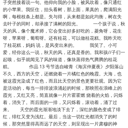
子突然接着说一句。他仰向我的小脸，被风吹着，像只通红
的小苹果。我怔住，抬头看树，那上面，果真的，爬满阳光
啊，每根枝条上都是。失与得，从来都是如此均衡，树在失
去叶子的同时，却承接了满树的阳光。 一个孩子说，秋
天的风，像个魔术师，它会变出好多好吃的，菱角呀，花生
呀，苹果呀，葡萄呀。还有桂花，可以做桂花糕。我昨天吃
了桂花糕，妈妈 说，是风变出来的。 我笑了。小可
爱，经你这么一说，秋天的风，还真是香的。我和孩//子们一
起嗅，似乎就闻见了风的味道，像块蒸得热气腾腾的桂花
糕。 作品 13 号节选自峻青《海滨仲夏夜》夕阳落山
不久，西方的天空，还燃烧着一片橘红色的晚霞。大海，也
被这霞光染成了红色，而且比天空的景色更要壮观。因为它
是活动的，每当一排排波浪涌起的时候，那映照在浪峰上的
霞光，又红又亮，简直就像一片片霍霍燃 烧着的火焰，闪烁
着，消失了。而后面的一排，又闪烁着，滚动着，涌了过
来。 天空的霞光渐渐地淡下去了，深红的颜色变成了绯
红，绯红又变为浅红。最后，当这一切红光都消失了的时
候，那突然显得高而远了的天空，则呈现出一片肃穆的神