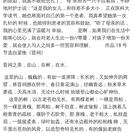
的鼓励，我真不敢给您扎了。”母 亲用另一只手拉着我，平静
地对护士说：“这是我的女儿，和你差不多大小， 正在医科大
学读书，她也将面对自己的第一个患者。我真希望她第一次
扎针的 时候，也能得到患者的宽容和鼓励。”听了母亲的话，
我的心里充满了温暖与 幸福。 是啊，如果我们在生活中
能将心比心，就会对老人生出一份//尊重，对孩子增加一份关
爱，就会使人与人之间多一些宽容和理解。 作品 18 号
节选自梁衡《晋祠》
晋祠之美，在山，在树，在水。
这里的山，巍巍的，有如一道屏障；长长的，又如伸开的两
臂，将晋祠拥在怀中。春日黄花满山，径幽香远；秋来草木
萧疏，天高水清。无论什么时候 拾级登山都会心旷神怡。
这里的树，以古老苍劲见长。有两棵老树：一棵是周柏，
另一棵是唐槐。那周柏，树干劲直，树皮皱裂，顶上挑着几
根青青的疏枝，偃卧于石阶旁。那 唐槐，老干粗大，虬枝盘
屈，一簇簇柔条，绿叶如盖。还有水边殿外的松柏槐 柳，无
不显出苍劲的风骨。以造型奇特见长的，有的偃如老妪负