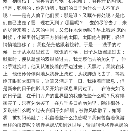
候；杨柳枯了，有再青的时候；桃花谢了，有再开 的时候。
但是，聪明的，你告诉我，我们的日子为什么一去不复返
呢？——是有人偷了他们罢：那是谁？又藏在何处呢？是他
们自己逃走了罢：现在又到了 哪里呢？ 去的尽管去了，来
的尽管来着；去来的中间，又怎样地匆匆呢？早上我起 来的
时候，小屋里射进两三方斜斜的太阳。太阳他有脚啊，轻轻
悄悄地挪移了； 我也茫茫然跟着旋转。于是——洗手的时
候，日子从水盆里过去；吃饭的时候， 日子从饭碗里过去；
默默时，便从凝然的双眼前过去。我觉察他去的匆匆了， 伸
出手遮挽时，他又从遮挽着的手边过去；天黑时，我躺在床
上，他便伶伶俐俐地从我身上跨过，从我脚边飞去了。等我
睁开眼和太阳再见，这算又溜走了一日。我掩着面叹息，但
是新来的日子的影儿又开始在叹息里闪过了。 在逃去如飞
的日子里，在千门万户的世界里的我能做些什么呢？只有徘
徊罢了，只有匆匆罢了；在八千多日的匆匆里，除徘徊外，
又剩些什么呢？过去 的日子如轻烟，被微风吹散了，如薄
雾，被初阳蒸融了；我留着些什么痕迹呢？我何曾留着像游
丝样的痕迹呢？我赤裸裸//来到这世界，转眼间也将赤裸裸的