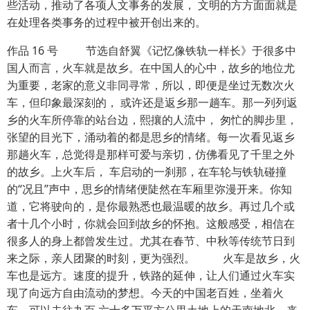
些活动，推动了各项人文事务的发展， 文明的方方面面就是
在处理各类事务的过程中被开创出来的。
作品 16 号 节选自舒翼《记忆像铁轨一样长》于很多中
国人而言，火车就是故乡。在中国人的心中，故乡的地位尤
为重要，老家的意义非同寻常，所以，即便是坐过无数次火
车，但印象最深刻的， 或许还是返乡那一趟车。那一列列返
乡的火车所停靠的站台边，熙攘的人流中， 匆忙的脚步里，
张望的目光下，涌动着的都是思乡的情绪。每一次看见返乡
那趟火车，总觉得是那样可爱与亲切，仿佛看见了千里之外
的故乡。上火车后， 车启动的一刹那，在车轮与铁轨碰撞
的“况且”声中，思乡的情绪便陡然在车厢里弥漫开来。你知
道，它将驶向的，是你最熟悉也最温暖的故乡。再过几个或
者十几个小时，你就会回到故乡的怀抱。这般感受，相信在
很多人的身上都曾发生过。尤其在春节、中秋等传统节日到
来之际，亲人团聚的时刻，更为强烈。 火车是故乡，火
车也是远方。速度的提升，铁路的延伸，让人们通过火车实
现了向远方自由流动的梦想。今天的中国老百姓，坐着火