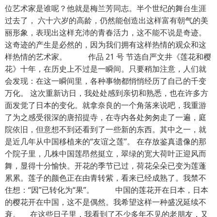
位艺术家是谁呢？他就是梅兰芳同志。半个世纪的舞台生涯
过去了， 六十六岁的高龄，仍然能创造出这样富有朝气的美
丽形象，表现出这样充沛的青春活力，这不能不说是奇迹。
这奇迹的产生是必然的，因为我们拥有这样热情的观众和这
样热情的艺术家。 作品 21 号 节选自严文井《莲花和樱
花》十年，在历史上不过是一瞬间。只要稍加注意，人们就
会发现：在这一瞬间里，各种事物都悄悄经历了自己的千变
万化。 这次重新访日，我处处感到亲切和熟悉，也在许多方
面发觉了日本的变化。就拿奈良的一个角落来说吧，我重游
了为之感受很深的唐招提寺，在寺内各处匆匆走了一遍，庭
院依旧，但意想不到还看到了一些新的东西。其中之一，就
是近几年从中国移植来的“友谊之莲”。 在存放鉴真遗像的那
个院子里，几株中国莲昂然挺立，翠绿的宽大荷叶正迎风而
舞，显得十分愉快。开花的季节已过，荷花朵朵已变为莲蓬
累累。莲子的颜色正在由青转紫，看来已经成熟了。我禁不
住想：“因”已转化为“果”。 中国的莲花开在日本，日本
的樱花开在中国，这不是偶然。我希望这样一种盛况延续不
衰。 在这些日子里，我看到了不少多年不见的老朋友，又