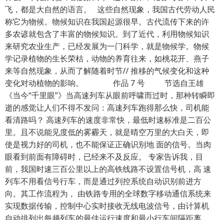
飞，都是大自然的语言。 这些自然现象，我国古代劳动人民
称它为物候。物候知识在我国起源很早。古代流传下来的许
多农谚就包含了丰富的物候知识。到了近代，利用物候知识
来研究农业生产，已经发展为一门科学，就是物候学。物候
学记录植物的生长荣枯，动物的养育往来，如桃花开、燕子
来等自然现象，从而了解随着时节// 推移的气候变化和这种
变化对动植物的影响。 作品 7 号 节选自王雄
《当今“千里眼”》当高速列车从眼前呼啸而过时，那种转瞬即
逝的感觉让人们不得不发问：高速列车跑得那么快，司机能
看清路吗？ 高速列车的速度非常快，最低时速标准是二百公
里。且不说能见度低的雾霾天，就是晴空万里的大白天，即
使是视力好的司机，也不能保证正确识别地 面的信号。当肉
眼看到前面有障碍时，已经来不及反应。 专家告诉我，目
前，我国时速三百公里以上的高铁线路不设置信号机，高 速
列车不用看信号行车，而是通过列控系统自动识别前进方
向。其工作流程为， 由铁路专用的全球数字移动通信系统来
实现数据传输，控制中心实时接收无线电波信号，由计算机
自动排列出每趟列车的最佳运行速度和最小行车间隔距离，