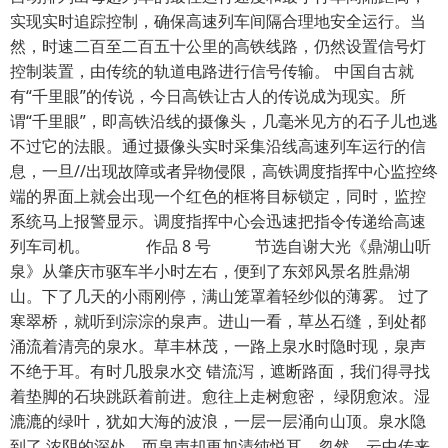
实现实时追踪控制，确保高速列车间隔合理地安全运行。当
然，时速二百至二百五十公里的高铁线路，仍然设置信号灯
控制装置，由传统的轨道电路进行信号传输。 中国自古就
有“千里眼”的传说，今日高铁让古人的传说成为现实。所
谓“千里眼”，即高铁沿线的摄像头，几毫米见方的石子儿也逃
不过它的法眼。通过摄像头实时采集沿线高速列车运行的信
息，一旦//出现故障或者异物侵限，高铁调度指挥中心监控终
端的界面上就会出现一个红色的框将目标锁定，同时，监控
系统马上报警显示。调度指挥中心会迅速把指令传递给高速
列车司机。 作品 8 号 节选自谢大光《鼎湖山听
泉》从肇庆市驱车半小时左右，便到了东郊风景名胜鼎湖
山。下了几天的小雨刚停，满山笼罩着轻纱似的薄雾。 过了
寒翠桥，就听到淙淙的泉声。进山一看，草丛石缝，到处都
涌流着清亮的泉水。草丰林茂，一路上泉水时隐时现，泉声
不绝于耳。有时几股泉水交 错流泻，遮断路面，我们得寻找
着垫脚的石块跳跃着前进。愈往上走树愈密， 绿阴愈浓。湿
漉漉的绿叶，犹如大海的波浪，一层一层涌向山顶。泉水隐
到了 浓阴的深处，而泉声却更加清纯悦耳。忽然，云中传来