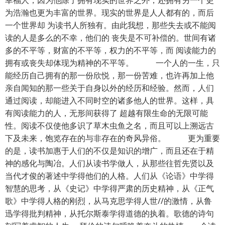
幸福人，因为他除了拥有现实的世界之外，还拥有另一个更
为浩瀚也更为丰富的世界。现实的世界是人人都有的，而后
一个世界却 为读书人所独有。由此我想，那些失去或不能阅
读的人是多么的不幸，他们的 丧失是不可补偿的。世间有诸
多的不平等，财富的不平等，权力的不平等，而 阅读能力的
拥有或丧失却体现为精神的不平等。 一个人的一生，只
能经历自己拥有的那一份欣悦，那一份苦难，也许再加上他
亲自闻知的那一些关于自身以外的经历和经验。然而，人们
通过阅读，却能进入不同时空的诸多他人的世界。这样，具
有阅读能力的人，无形间获得了 超越有限生命的无限可能
性。阅读不仅使他多识了草木虫鱼之名，而且可以上溯远古
下及未来，饱览存在的与非存在的奇风异俗。 更为重要
的是，读书加惠于人们的不仅是知识的增广，而且还在于精
神的感化与陶冶。人们从读书学做人，从那些往哲先贤以及
当代才俊的著述中学得他们的人格。人们从《论语》中学得
智慧的思考，从《史记》中学得严肃的历史精神，从《正气
歌》中学得人格的刚烈，从马克思学得人世//的激情，从鲁
迅学得批判精神，从托尔斯泰学得道德的执着。歌德的诗句