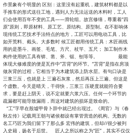
作景象有个明显的 区别：这里没有起重机，建筑材料都是以
手推车的形式送往工地，遇到人力无法运送的木料时，工人
们会使用百年不变的工具——滑轮组。故宫修缮，尊重着“四
原”原则，即原材料、原工艺、原结构、原型制。在不影响体
现传统工艺技术手法特点的地方，工匠可以用电动工具，比
如开荒料、截头。大多数时 候工匠都用传统工具：木匠画线
用的是墨斗、画签、毛笔、方尺、杖竿、五尺； 加工制作木
构件使用的工具有锛、凿、斧、锯、刨等等。 最能
体现大修难度的便是瓦作中“苫背”的环节。“苫背”是指在房顶
做灰背的过程，它相当于为木建筑添上防水层。有句口诀是
三浆三压，也就是上 三遍石灰浆，然后再压上三遍。但这是
个虚数。今天是晴天，干得快，三浆三 压硬度就能符合要
求，要是赶上阴天，说不定就要六浆六压。任何一个环节的
疏漏都可能导致漏雨，而这对建筑的损坏是致命的。
“工”字早在殷墟甲骨卜辞中就已经出现过。《周官》与《春
秋左传》记载周王朝与诸侯都设有掌管营造的机构。无数的
名工巧匠为我们留下了那么多 宏伟的建筑，但却//很少被列
入史籍，扬名于后世。 匠人之所以称之为“匠”，其实不仅仅