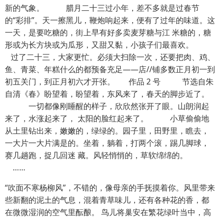
新的气象。 腊月二十三过小年，差不多就是过春节
的“彩排”。天一擦黑儿，鞭炮响起来，便有了过年的味道。这
一天，是要吃糖的，街上早有好多卖麦芽糖与江 米糖的，糖
形或为长方块或为瓜形，又甜又黏，小孩子们最喜欢。
过了二十三，大家更忙。必须大扫除一次，还要把肉、鸡、
鱼、青菜、年糕什么的都预备充足——店//铺多数正月初一到
初五关门，到正月初六才开张。 作品 2 号 节选自朱
自清《春》盼望着，盼望着，东风来了，春天的脚步近了。
一切都像刚睡醒的样子，欣欣然张开了眼。山朗润起
来了，水涨起来了， 太阳的脸红起来了。 小草偷偷地
从土里钻出来，嫩嫩的，绿绿的。园子里，田野里，瞧去，
一大片一大片满是的。坐着，躺着，打两个滚，踢几脚球，
赛几趟跑，捉几回迷 藏。风轻悄悄的，草软绵绵的。
……
“吹面不寒杨柳风”，不错的，像母亲的手抚摸着你。风里带来
些新翻的泥土的气息，混着青草味儿，还有各种花的香，都
在微微湿润的空气里酝酿。 鸟儿将巢安在繁花绿叶当中，高