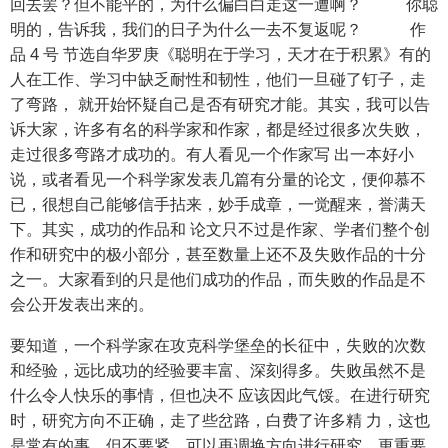
回去罢？但不能平的，为什么偏白白走这一遭啊？ 你聪
明的，告诉我，我们的日子为什么一去不复返呢？ 作
品 4 号 节选自华罗庚《聪明在于学习，天才在于积累》有的
人在工作、学习中缺乏耐性和韧性，他们一旦碰了钉子，走
了弯路， 就开始怀疑自己是否有研究才能。其实，我可以告
诉大家，许多有名的科学家和作家，都是经过很多次失败，
走过很多弯路才成功的。有人看见一个作家写 出一本好小
说，或者看见一个科学家发表几篇有分量的论文，便仰慕不
已，很想自己能够信手拈来，妙手成章，一觉醒来，誉满天
下。其实，成功的作品和 论文只不过是作家、学者们整个创
作和研究中的极小部分，甚至数量上还不及失败作品的十分
之一。大家看到的只是他们成功的作品，而失败的作品是不
会公开发表出来的。
要知道，一个科学家在攻克科学堡垒的长征中，失败的次数
和经验，远比成功的经验要丰富、深刻得多。失败虽然不是
什么令人快乐的事情，但也决不 应该因此气馁。在进行研究
时，研究方向不正确，走了些岔路，白费了许多精 力，这也
是常有的事。但不要紧，可以再调换方向进行研究。更重要