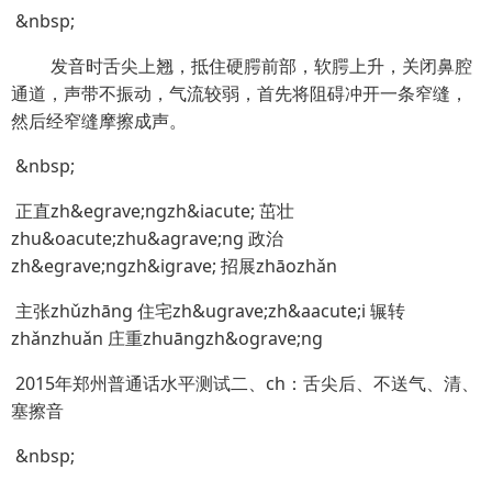
&nbsp;
发音时舌尖上翘，抵住硬腭前部，软腭上升，关闭鼻腔
通道，声带不振动，气流较弱，首先将阻碍冲开一条窄缝，
然后经窄缝摩擦成声。
&nbsp;
正直zh&egrave;ngzh&iacute; 茁壮
zhu&oacute;zhu&agrave;ng 政治
zh&egrave;ngzh&igrave; 招展zhāozhǎn
主张zhǔzhāng 住宅zh&ugrave;zh&aacute;i 辗转
zhǎnzhuǎn 庄重zhuāngzh&ograve;ng
2015年郑州普通话水平测试二、ch：舌尖后、不送气、清、
塞擦音
&nbsp;