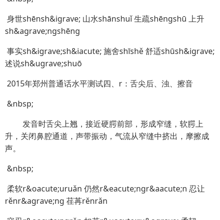
身世shēnsh&igrave; 山水shānshuǐ 生疏shēngshū 上升
sh&agrave;ngshēng
事实sh&igrave;sh&iacute; 施舍shīshě 舒适shūsh&igrave;
述说sh&ugrave;shuō
2015年郑州普通话水平测试四、r：舌尖后、浊、擦音
&nbsp;
发音时舌尖上翘，接近硬腭前部，形成窄缝，软腭上
升，关闭鼻腔通道，声带振动，气流从窄缝中挤出，摩擦成
声。
&nbsp;
柔软r&oacute;uruǎn 仍然r&eacute;ngr&aacute;n 忍让
rěnr&agrave;ng 荏苒rěnrǎn