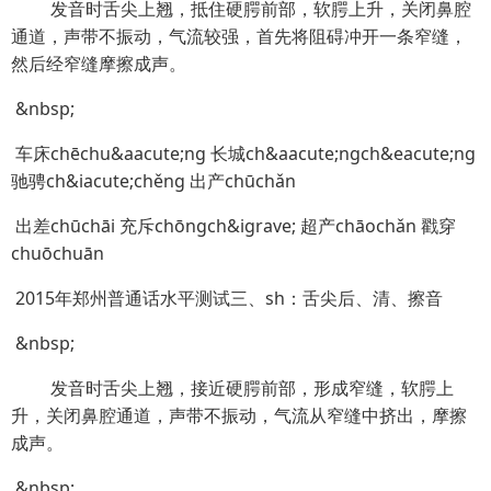
发音时舌尖上翘，抵住硬腭前部，软腭上升，关闭鼻腔
通道，声带不振动，气流较强，首先将阻碍冲开一条窄缝，
然后经窄缝摩擦成声。
&nbsp;
车床chēchu&aacute;ng 长城ch&aacute;ngch&eacute;ng
驰骋ch&iacute;chěng 出产chūchǎn
出差chūchāi 充斥chōngch&igrave; 超产chāochǎn 戳穿
chuōchuān
2015年郑州普通话水平测试三、sh：舌尖后、清、擦音
&nbsp;
发音时舌尖上翘，接近硬腭前部，形成窄缝，软腭上
升，关闭鼻腔通道，声带不振动，气流从窄缝中挤出，摩擦
成声。
&nbsp;