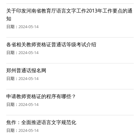
关于印发河南省教育厅语言文字工作2013年工作要点的通
知
日期：
2024-05-14
各省相关教师资格证普通话等级考试介绍
日期：
2024-05-14
郑州普通话报名网
日期：
2024-05-14
申请教师资格证的程序有哪些？
日期：
2024-05-14
焦作：全面推进语言文字规范化
日期：
2024-05-14