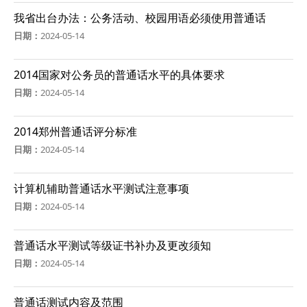
我省出台办法：公务活动、校园用语必须使用普通话
日期：
2024-05-14
2014国家对公务员的普通话水平的具体要求
日期：
2024-05-14
2014郑州普通话评分标准
日期：
2024-05-14
计算机辅助普通话水平测试注意事项
日期：
2024-05-14
普通话水平测试等级证书补办及更改须知
日期：
2024-05-14
普通话测试内容及范围