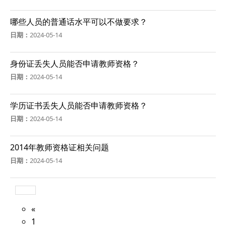
哪些人员的普通话水平可以不做要求？
日期：
2024-05-14
身份证丢失人员能否申请教师资格？
日期：
2024-05-14
学历证书丢失人员能否申请教师资格？
日期：
2024-05-14
2014年教师资格证相关问题
日期：
2024-05-14
«
1